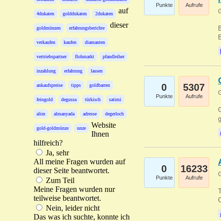
Punkte
Aufrufe
auf
G
4dukaten
golddukaten
2dukaten
dieser
B
goldmünzen
erfahrungsberichte
B
verkaufen
kaufen
diamanten
vertriebspartner
flohmarkt
pfandleiher
inzahlung
erfahrung
lassen
0
5307
ankaufspreise
tipps
goldbarren
G
Punkte
Aufrufe
feingold
degussa
türkisch
satimi
G
alim
almanyada
adresse
degerloch
g
Website
gold-goldmünze
unze
Ihnen
hilfreich?
Ja, sehr
All meine Fragen wurden auf
0
16233
dieser Seite beantwortet.
G
Punkte
Aufrufe
Zum Teil
Meine Fragen wurden nur
T
teilweise beantwortet.
O
Nein, leider nicht
Das was ich suchte, konnte ich