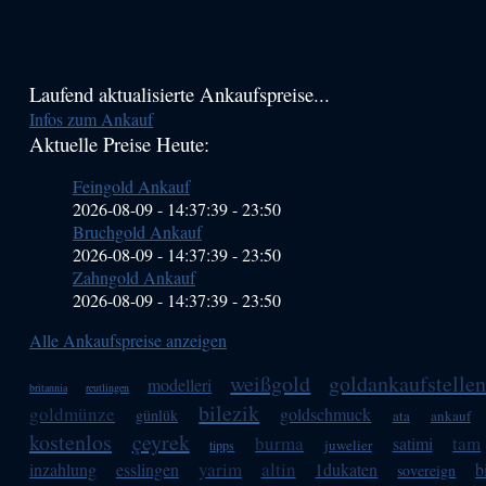
Haupt-
Laufend aktualisierte Ankaufspreise...
Infos zum Ankauf
Sidebar
Aktuelle Preise Heute:
(Primary)
Feingold Ankauf
2026-08-09 - 14:37:39
-
23:50
Bruchgold Ankauf
2026-08-09 - 14:37:39
-
23:50
Zahngold Ankauf
2026-08-09 - 14:37:39
-
23:50
Alle Ankaufspreise anzeigen
weißgold
goldankaufstelle
modelleri
britannia
reutlingen
bilezik
goldmünze
goldschmuck
günlük
ata
ankauf
kostenlos
çeyrek
burma
tam
satimi
juwelier
tipps
yarim
altin
inzahlung
esslingen
1dukaten
b
sovereign