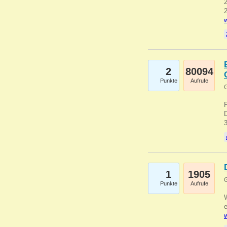
2
2
w
2
80094
Punkte
Aufrufe
G
1
1905
G
Punkte
Aufrufe
e
w