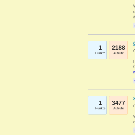
W
s
1
2188
G
Punkte
Aufrufe
O
w
1
3477
G
Punkte
Aufrufe
W