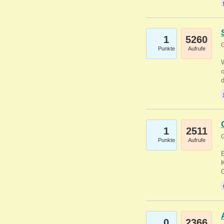
1
5260
G
Punkte
Aufrufe
1
2511
G
Punkte
Aufrufe
E
K
0
2366