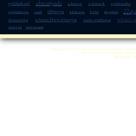
almanyada
goldankauf
schmuck
schätzen
goldhändler
22ay
tübingen
kette
goldmünzen
canli
4dukaten
degerloch
wiener-p
schmuckbewertungen
damenring
raum-reutlingen
stuttgart
postversand
Copyright © 2012 by ANKA EDELMETALLHANDELSGESELLSC
So finden Sie uns in Stuttgart: Anfah
Impressum
|
A