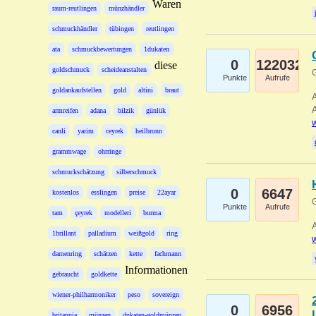
Waren
raum-reutlingen
münzhändler
schmuckhändler
tübingen
reutlingen
ata
schmuckbewertungen
1dukaten
0
122032
diese
goldschmuck
scheideanstalten
G
Punkte
Aufrufe
goldankaufstellen
gold
altini
braut
A
A
armreifen
adana
bilzik
günlük
w
canli
yarim
ceyrek
heilbronn
grammwage
ohrringe
schmuckschätzung
silberschmuck
0
6647
kostenlos
esslingen
preise
22ayar
G
Punkte
Aufrufe
tam
çeyrek
modelleri
burma
A
1brillant
palladium
weißgold
ring
w
damenring
schätzen
kette
fachmann
Informationen
gebraucht
goldkette
wiener-philharmoniker
peso
sovereign
0
6956
britannia
münzen
dukaten-goldmünzen