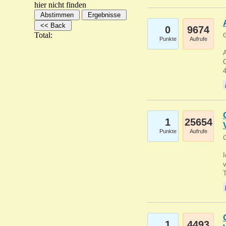
hier nicht finden
0
9674
Total:
G
Punkte
Aufrufe
A
C
1
25654
Punkte
Aufrufe
G
1
4493