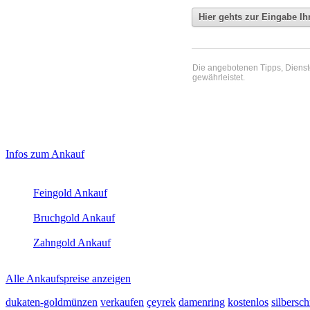
Die angebotenen Tipps, Dienste 
gewährleistet.
Haupt-
Laufend aktualisierte Ankaufspreise...
Infos zum Ankauf
Sidebar
Aktuelle Preise Heute:
(Primary)
Feingold Ankauf
2026-08-08 - 07:24:46
-
23:50
Bruchgold Ankauf
2026-08-08 - 07:24:46
-
23:50
Zahngold Ankauf
2026-08-08 - 07:24:46
-
23:50
Alle Ankaufspreise anzeigen
dukaten-goldmünzen
verkaufen
çeyrek
damenring
kostenlos
silbersc