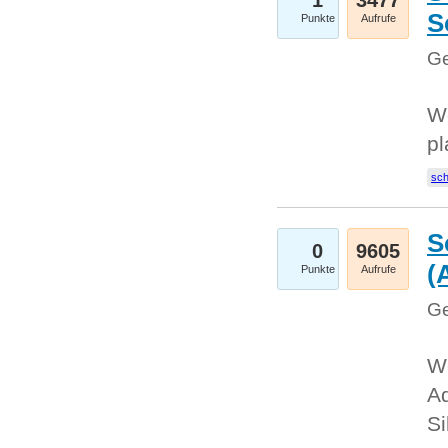
1
3477
S
Punkte
Aufrufe
Ge
Wo
pl
sc
S
0
9605
(
Punkte
Aufrufe
Ge
We
A
Si