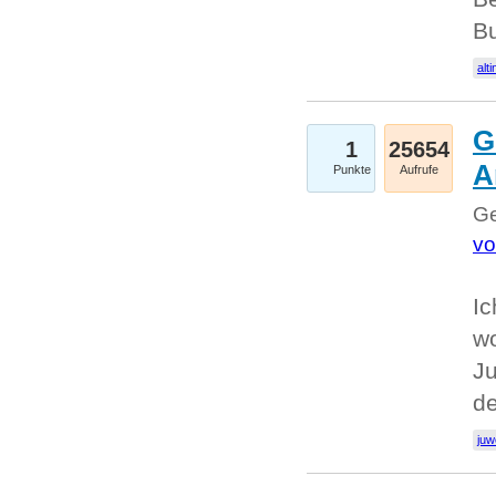
Bu
alti
G
1
25654
A
Punkte
Aufrufe
Ge
vo
Ic
w
Ju
d
juw