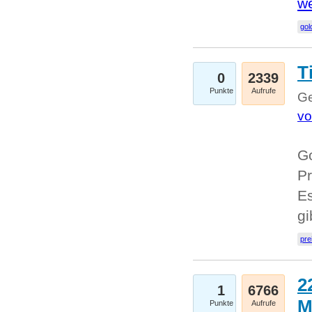
we
go
T
0
2339
Punkte
Aufrufe
Ge
vo
Go
Pr
Es
g
pre
2
1
6766
M
Punkte
Aufrufe