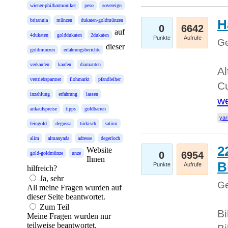
wiener-philharmoniker
peso
sovereign
H
britannia
münzen
dukaten-goldmünzen
0
6642
auf
4dukaten
golddukaten
2dukaten
Punkte
Aufrufe
Ge
dieser
goldmünzen
erfahrungsberichte
verkaufen
kaufen
diamanten
Al
vertriebspartner
flohmarkt
pfandleiher
Cu
inzahlung
erfahrung
lassen
we
ankaufspreise
tipps
goldbarren
yar
feingold
degussa
türkisch
satimi
alim
almanyada
adresse
degerloch
2
Website
0
6954
gold-goldmünze
unze
Ihnen
B
Punkte
Aufrufe
hilfreich?
Ja, sehr
Ge
All meine Fragen wurden auf
dieser Seite beantwortet.
Zum Teil
Bi
Meine Fragen wurden nur
teilweise beantwortet.