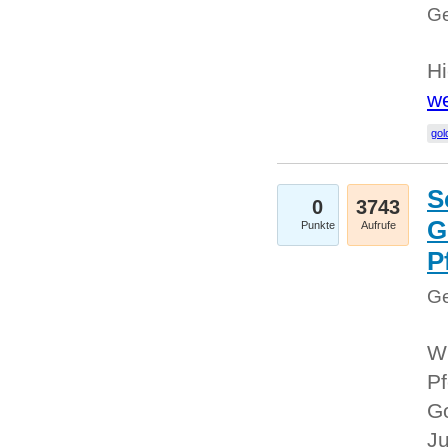
Ge
Hi
we
gol
S
0
3743
G
Punkte
Aufrufe
P
Ge
Wi
Pf
Go
Ju