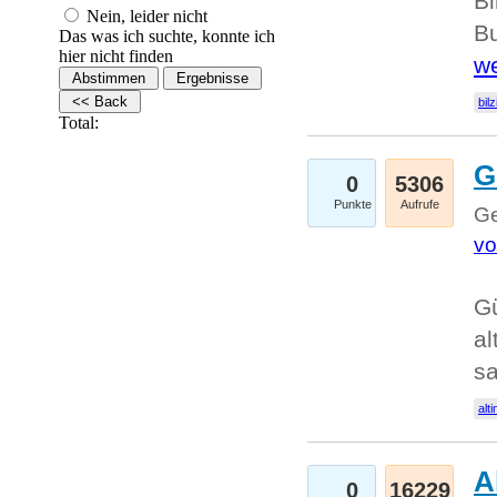
Bi
Nein, leider nicht
Bu
Das was ich suchte, konnte ich
hier nicht finden
we
bilz
Total:
G
0
5306
Punkte
Aufrufe
Ge
vo
Gü
al
sa
alti
A
0
16229