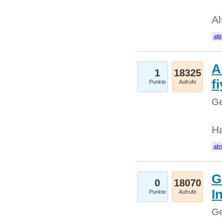
Al
alti
A
1
18325
fi
Punkte
Aufrufe
Ge
H
al
G
0
18070
I
Punkte
Aufrufe
Ge