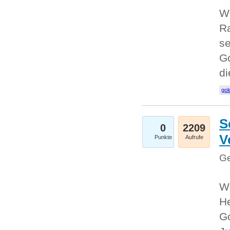
Wi
Ra
se
Go
d
gol
S
0
2209
V
Punkte
Aufrufe
Ge
Wi
He
Go