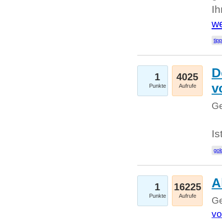
I
we
tip
D
1
4025
v
Punkte
Aufrufe
Ge
Is
gol
A
1
16225
Punkte
Aufrufe
Ge
vo