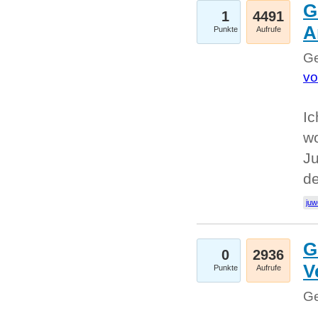
G
1
4491
A
Punkte
Aufrufe
Ge
vo
Ic
w
Ju
d
juw
G
0
2936
V
Punkte
Aufrufe
Ge