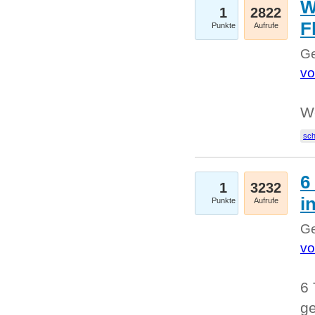
W
1
2822
F
Punkte
Aufrufe
Ge
vo
W
sc
6
1
3232
i
Punkte
Aufrufe
Ge
vo
6 
ge