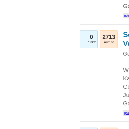
G
gol
S
0
2713
V
Punkte
Aufrufe
Ge
Wi
Ka
Go
Ju
G
gol