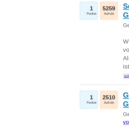
S
1
5259
G
Punkte
Aufrufe
Ge
W
v
Al
is
sc
G
1
2510
G
Punkte
Aufrufe
Ge
vo