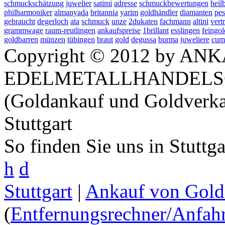
schmuckschätzung
juwelier
satimi
adresse
schmuckbewertungen
heil
philharmoniker
almanyada
britannia
yarim
goldhändler
diamanten
pe
gebraucht
degerloch
ata
schmuck
unze
2dukaten
fachmann
altini
vert
grammwage
raum-reutlingen
ankaufspreise
1brillant
esslingen
feingol
goldbarren
münzen
tübingen
braut
gold
degussa
burma
juweliere
cum
Copyright © 2012 by ANK
EDELMETALLHANDELS
(Goldankauf und Goldverka
Stuttgart
So finden Sie uns in Stuttg
h
d
Stuttgart
|
Ankauf von Gold 
(
Entfernungsrechner/Anfahr