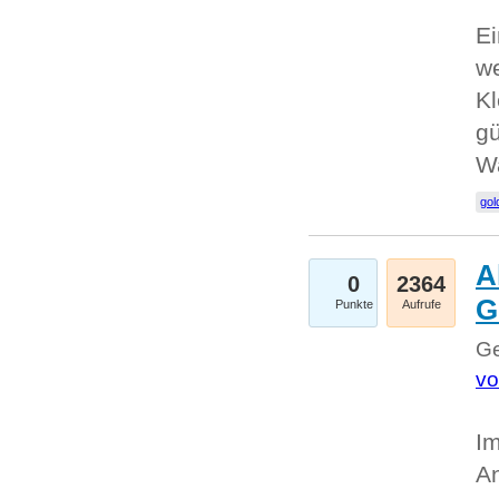
Ei
we
Kl
gü
W
gol
A
0
2364
G
Punkte
Aufrufe
Ge
vo
Im
An