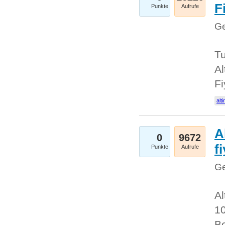
Fi
Punkte
Aufrufe
Ge
Tu
Al
Fi
alti
A
0
9672
f
Punkte
Aufrufe
Ge
Al
10
Be