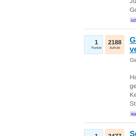
Ju
G
sc
G
1
2188
v
Punkte
Aufrufe
Ge
H
ge
Ke
S
gr
S