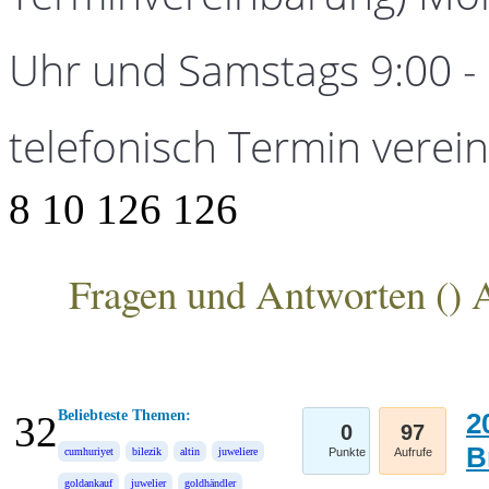
Uhr und Samstags 9:00 - 1
telefonisch Termin verei
8
10
126
126
Fragen und Antworten (
) 
ANKA Edelmetallhandelsgesellschaft mbH
Beliebteste Themen:
2
32
0
97
B
cumhuriyet
bilezik
altin
juweliere
Punkte
Aufrufe
goldankauf
juwelier
goldhändler