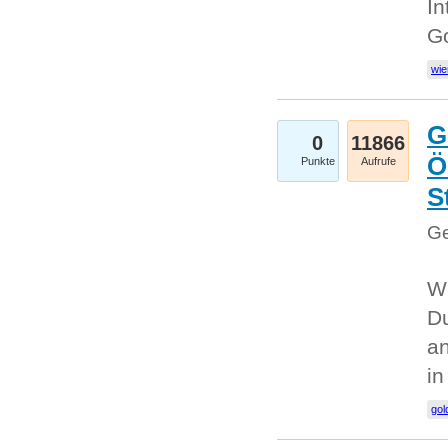
In
G
wie
G
0
11866
Ö
Punkte
Aufrufe
S
Ge
Wi
Du
an
i
gol