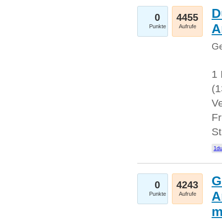
D
0
4455
A
Punkte
Aufrufe
Ge
1 
(
Ve
Fr
St
1du
G
0
4243
A
Punkte
Aufrufe
m