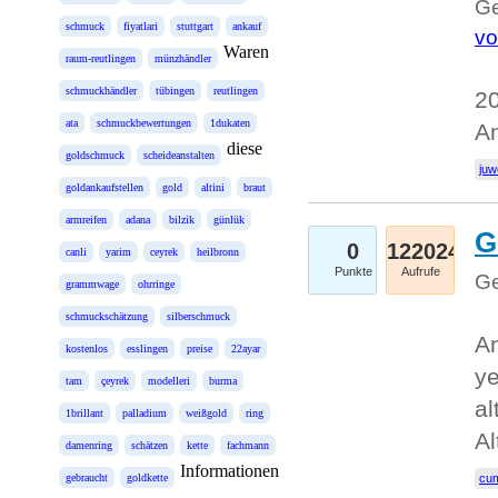
Ge
schmuck
fiyatlari
stuttgart
ankauf
vo
Waren
raum-reutlingen
münzhändler
schmuckhändler
tübingen
reutlingen
20
ata
schmuckbewertungen
1dukaten
An
diese
goldschmuck
scheideanstalten
juw
goldankaufstellen
gold
altini
braut
armreifen
adana
bilzik
günlük
G
0
122024
canli
yarim
ceyrek
heilbronn
Punkte
Aufrufe
Ge
grammwage
ohrringe
schmuckschätzung
silberschmuck
An
kostenlos
esslingen
preise
22ayar
ye
tam
çeyrek
modelleri
burma
al
1brillant
palladium
weißgold
ring
Al
damenring
schätzen
kette
fachmann
Informationen
gebraucht
goldkette
cum