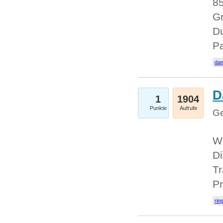
85
Gr
Du
Pa
dam
D
1
1904
Punkte
Aufrufe
Ge
W
Di
Tr
Pr
rin