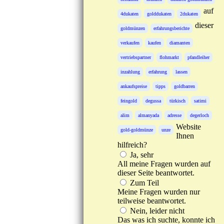
auf
4dukaten
golddukaten
2dukaten
dieser
goldmünzen
erfahrungsberichte
verkaufen
kaufen
diamanten
vertriebspartner
flohmarkt
pfandleiher
inzahlung
erfahrung
lassen
ankaufspreise
tipps
goldbarren
feingold
degussa
türkisch
satimi
alim
almanyada
adresse
degerloch
Website
gold-goldmünze
unze
Ihnen
hilfreich?
Ja, sehr
All meine Fragen wurden auf
dieser Seite beantwortet.
Zum Teil
Meine Fragen wurden nur
teilweise beantwortet.
Nein, leider nicht
Das was ich suchte, konnte ich