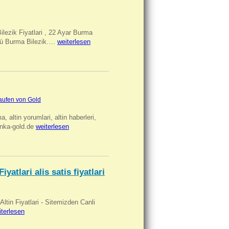
Bilezik Fiyatlari , 22 Ayar Burma
üclü Burma Bilezik.…
weiterlesen
aufen von Gold
ma, altin yorumlari, altin haberleri,
anka-gold.de
weiterlesen
iyatlari alis satis fiyatlari
 Altin Fiyatlari - Sitemizden Canli
iterlesen