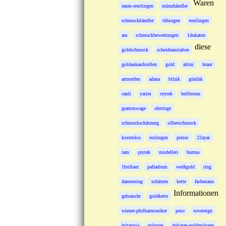
Waren
raum-reutlingen
münzhändler
schmuckhändler
tübingen
reutlingen
ata
schmuckbewertungen
1dukaten
diese
goldschmuck
scheideanstalten
goldankaufstellen
gold
altini
braut
armreifen
adana
bilzik
günlük
canli
yarim
ceyrek
heilbronn
grammwage
ohrringe
schmuckschätzung
silberschmuck
kostenlos
esslingen
preise
22ayar
tam
çeyrek
modelleri
burma
1brillant
palladium
weißgold
ring
damenring
schätzen
kette
fachmann
Informationen
gebraucht
goldkette
wiener-philharmoniker
peso
sovereign
britannia
münzen
dukaten-goldmünzen