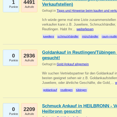
1
4491
Verkaufstellen)
Punkte
Aufrufe
Gefragt in
Tipps und Hinweise beim kaufen und verk
Ich würde gerne mal eine Liste zusammenstelle
verkaufen kann z.B. Juweliere, Schmuckhändler
Reutlingen. Habt Ihr…
weiterlesen
juweliere
schmuckhändler
münzhändler
raum-reutli
Goldankauf in Reutlingen/Tübingen 
0
2936
gesucht!
Punkte
Aufrufe
Gefragt in
Gold Ankauf allgemein
Wir suchen Vertriebspartner für den Goldankauf 
besten geeignet sehen wir z.B. Goldankaufstellen
Juweliere, oder ähnliche Geschäfte, die Gold,…
w
goldankauf
reutlingen
tübingen
Schmuck Ankauf in HEILBRONN - Ver
0
2209
Heilbronn gesucht!
Punkte
Aufrufe