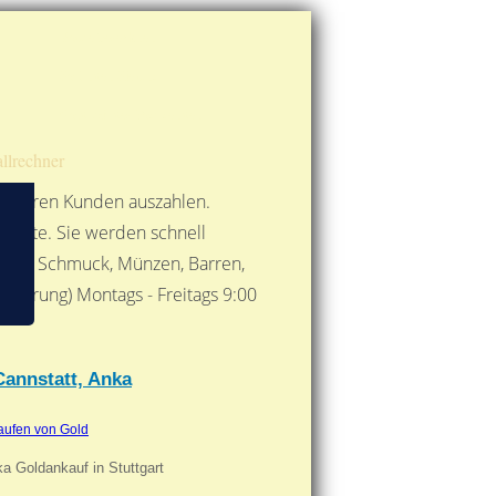
Route berechnen
So finden Sie uns
Gold mit der Post senden
llrechner
 unseren Kunden auszahlen.
ebote. Sie werden schnell
 Form: Schmuck, Münzen, Barren,
nbarung) Montags - Freitags 9:00
***
Cannstatt, Anka
aufen von Gold
a Goldankauf in Stuttgart