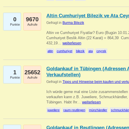
Altin Cumhuriyet Bilezik ve Ata Ceyr
0
9670
Gefragt in
Burma Bilezik
Punkte
Aufrufe
Altin ve Cumhuriyet Fiyatlar? Euro (Bugün 10.01.20
Cumhuriyet Beslik Altin (22 Karat) = 864,39  Cumh
432,19…
weiterlesen
altin
cumhuriyet
bilezik
ata
ceyrek
Goldankauf in Tübingen (Adressen A
1
25652
Verkaufstellen)
Punkte
Aufrufe
Gefragt in
Tipps und Hinweise beim kaufen und verk
Ich würde gerne mal eine Liste zusammenstelle
verkaufen kann z.B. Juweliere, Schmuckhändler
Tübingen. Habt Ihr…
weiterlesen
juweliere
raum-reutlingen
münzhändler
schmuckhän
Goldankauf in Reutlingen (Adressen