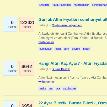
juweliere
raum-reutlingen
münzhändler
schmuckhän
Günlük Altin Fiyatlari cumhuriyet alt
0
122020
Gefragt in
Goldmünzen allgemein
Punkte
Aufrufe
Anka'da günlük canli Cumhuriyet Altini fiyatlari 
Altini fiyati ve ata altini (Tam, Yarim, Iki Bucuk, 
weiterlesen
cumhuriyet
canli
altini
çeyrek
bilezik
Hangi Altin Kaç Ayar? - Altin Fiyatla
0
6642
Gefragt in
Burma Bilezik
Punkte
Aufrufe
Altin Nasil hesaplanir? Yarim, Tam ve Ata Cumhuri
weiterlesen
yarim
tam
ata
cumhuriyet
22 Ayar Bilezik, Burma Bilezik, Osm
0
6954