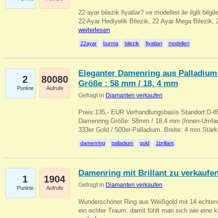
22 ayar bilezik fiyatlar? ve modelleri ile ilgili bilg
22 Ayar Hediyelik Bilezik, 22 Ayar Mega Bilezik
weiterlesen
22ayar
burma
bilezik
fiyatlari
modelleri
Eleganter Damenring aus Palladium 
2
80080
Größe : 58 mm / 18, 4 mm
Punkte
Aufrufe
Gefragt in
Diamanten verkaufen
Preis:135,- EUR Verhandlungsbasis Standort:D-85
Damenring Größe: 58mm / 18,4 mm (Innen-Umfang
333er Gold / 500er-Palladium. Breite: 4 mm Stä
damenring
palladium
gold
1brillant
Damenring mit Brillant zu verkaufe
1
1904
Gefragt in
Diamanten verkaufen
Punkte
Aufrufe
Wunderschöner Ring aus Weißgold mit 14 echten 
ein echter Traum, damit fühlt man sich wie eine kl