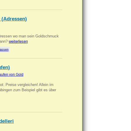
 (Adressen)
Adressen wo man sein Goldschmuck
kann?
weiterlesen
lassen
ufen)
aufen von Gold
t: Preise vergleichen! Allein im
übingen zum Beispiel gibt es über
delleri