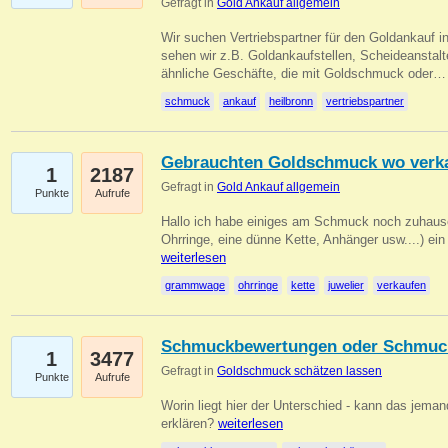
Gefragt in
Gold Ankauf allgemein
Wir suchen Vertriebspartner für den Goldankauf i
sehen wir z.B. Goldankaufstellen, Scheideanstalt
ähnliche Geschäfte, die mit Goldschmuck oder
schmuck
ankauf
heilbronn
vertriebspartner
Gebrauchten Goldschmuck wo verk
1
2187
Gefragt in
Gold Ankauf allgemein
Punkte
Aufrufe
Hallo ich habe einiges am Schmuck noch zuhause
Ohrringe, eine dünne Kette, Anhänger usw....) ei
weiterlesen
grammwage
ohrringe
kette
juwelier
verkaufen
Schmuckbewertungen oder Schmuc
1
3477
Gefragt in
Goldschmuck schätzen lassen
Punkte
Aufrufe
Worin liegt hier der Unterschied - kann das jeman
erklären?
weiterlesen