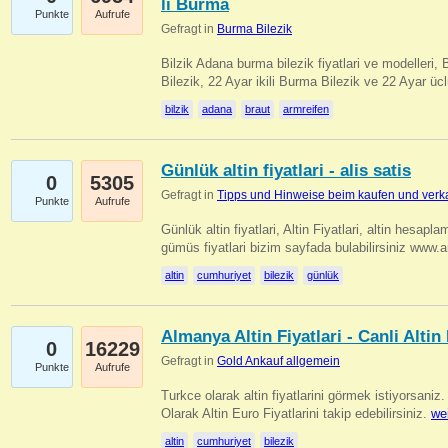
li Burma
Punkte
Aufrufe
Gefragt in
Burma Bilezik
Bilzik Adana burma bilezik fiyatlari ve modelleri, 
Bilezik, 22 Ayar ikili Burma Bilezik ve 22 Ayar 
bilzik
adana
braut
armreifen
Günlük altin fiyatlari - alis satis
0
5305
Gefragt in
Tipps und Hinweise beim kaufen und verk
Punkte
Aufrufe
Günlük altin fiyatlari, Altin Fiyatlari, altin hesapla
gümüs fiyatlari bizim sayfada bulabilirsiniz www.
altin
cumhuriyet
bilezik
günlük
Almanya Altin Fiyatlari - Canli Altin F
0
16229
Gefragt in
Gold Ankauf allgemein
Punkte
Aufrufe
Turkce olarak altin fiyatlarini görmek istiyorsaniz.
Olarak Altin Euro Fiyatlarini takip edebilirsiniz.
we
altin
cumhuriyet
bilezik