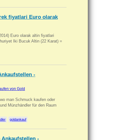
ek fiyatlari Euro olarak
14) Euro olarak altin fiyatlari
uriyet Iki Bucuk Altin (22 Karat) =
nkaufstellen -
aufen von Gold
n wo man Schmuck kaufen oder
, und Münzhändler für den Raum
dler
goldankauf
 Ankaufstellen -