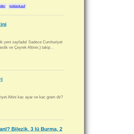
dler
goldankauf
ini
artik yeni sayfada! Sadece Cumhuriyet
Beslik ve Çeyrek Altinin,) takip…
ri
yet Altini kac ayar ve kac gram dir?
anl? Bilezik, 3 lü Burma, 2