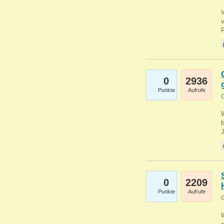
0
2936
Punkte
Aufrufe
G
b
0
2209
Punkte
Aufrufe
G
W