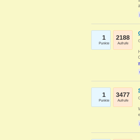
s
1
2188
G
Punkte
Aufrufe
O
w
1
3477
G
Punkte
Aufrufe
W