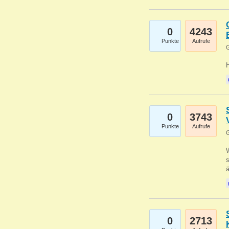
0
4243
Punkte
Aufrufe
G
0
3743
Punkte
Aufrufe
G
W
s
0
2713