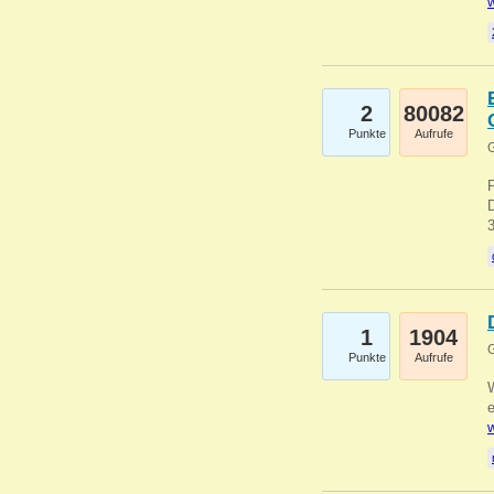
w
2
80082
Punkte
Aufrufe
G
1
1904
G
Punkte
Aufrufe
e
w