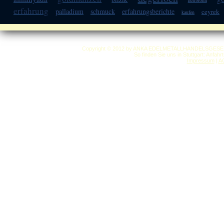
heilbronn
erfahrung
palladium
schmuck
erfahrungsberichte
ceyrek
kaufen
Copyright © 2012 by ANKA EDELMETALLHANDELSGESELLSC
So finden Sie uns in Stuttgart: Anfah
Impressum
|
A