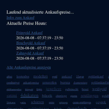
Haupt-
Laufend aktualisierte Ankaufspreise...
Infos zum Ankauf
Sidebar
Aktuelle Preise Heute:
(Primary)
Feingold Ankauf
2026-08-08 - 07:37:19
-
23:50
Bruchgold Ankauf
2026-08-08 - 07:37:19
-
23:50
Zahngold Ankauf
2026-08-08 - 07:37:19
-
23:50
Alle Ankaufspreise anzeigen
modelleri
ankauf
kostenlos
goldankauf
altini
gold
22ayar
armreifen
burma
goldankaufst
damenring
cumhuriyet
ankaufspreise
juweliere
weißgold
gebraucht
braut
tipps
philharmoniker
feingold
4dukaten
satimi
reutlingen
bilezik
ohrringe
gold
günlük
schätzen
çeyrek
unze
raum-reutlingen
2dukaten
yarim
tübingen
degerloch
goldmünzen
g
almanyada
bilzik