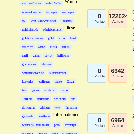
Waren
raum-reutlingen
münzhändler
schmuckhändler
tübingen
reutlingen
0
122024
G
ata
schmuckbewertungen
1dukaten
Punkte
Aufrufe
diese
A
goldschmuck
scheideanstalten
A
goldankaufstellen
gold
altini
braut
w
armreifen
adana
bilzik
günlük
canli
yarim
ceyrek
heilbronn
grammwage
ohrringe
0
6642
schmuckschätzung
silberschmuck
G
Punkte
Aufrufe
kostenlos
esslingen
preise
22ayar
A
w
tam
çeyrek
modelleri
burma
1brillant
palladium
weißgold
ring
damenring
schätzen
kette
fachmann
Informationen
gebraucht
goldkette
0
6954
wiener-philharmoniker
peso
sovereign
Punkte
Aufrufe
G
britannia
münzen
dukaten-goldmünzen