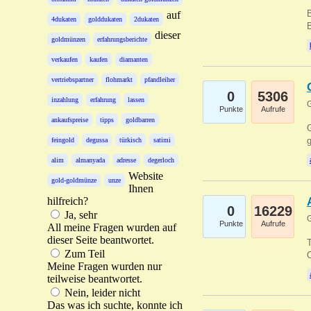
B
auf
4dukaten
golddukaten
2dukaten
B
dieser
goldmünzen
erfahrungsberichte
verkaufen
kaufen
diamanten
vertriebspartner
flohmarkt
pfandleiher
0
5306
inzahlung
erfahrung
lassen
G
Punkte
Aufrufe
ankaufspreise
tipps
goldbarren
G
g
feingold
degussa
türkisch
satimi
alim
almanyada
adresse
degerloch
Website
gold-goldmünze
unze
Ihnen
hilfreich?
0
16229
Ja, sehr
G
Punkte
Aufrufe
All meine Fragen wurden auf
dieser Seite beantwortet.
T
Zum Teil
O
Meine Fragen wurden nur
teilweise beantwortet.
Nein, leider nicht
Das was ich suchte, konnte ich