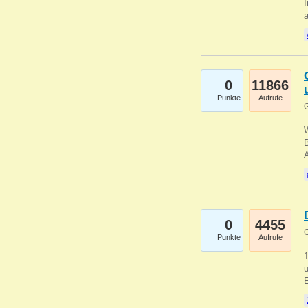
I
a
0
11866
Punkte
Aufrufe
G
B
0
4455
G
Punkte
Aufrufe
u