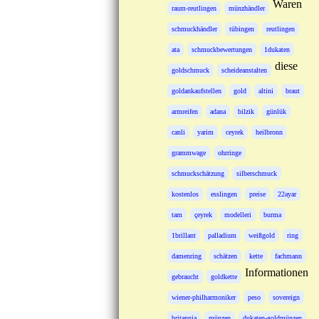
Waren
raum-reutlingen
münzhändler
schmuckhändler
tübingen
reutlingen
ata
schmuckbewertungen
1dukaten
diese
goldschmuck
scheideanstalten
goldankaufstellen
gold
altini
braut
armreifen
adana
bilzik
günlük
canli
yarim
ceyrek
heilbronn
grammwage
ohrringe
schmuckschätzung
silberschmuck
kostenlos
esslingen
preise
22ayar
tam
çeyrek
modelleri
burma
1brillant
palladium
weißgold
ring
damenring
schätzen
kette
fachmann
Informationen
gebraucht
goldkette
wiener-philharmoniker
peso
sovereign
britannia
münzen
dukaten-goldmünzen