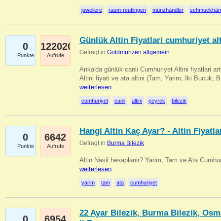
juweliere
raum-reutlingen
münzhändler
schmuckhän
Günlük Altin Fiyatlari cumhuriyet alt
0
122020
Gefragt in
Goldmünzen allgemein
Punkte
Aufrufe
Anka'da günlük canli Cumhuriyet Altini fiyatlari 
Altini fiyati ve ata altini (Tam, Yarim, Iki Bucuk, 
weiterlesen
cumhuriyet
canli
altini
çeyrek
bilezik
Hangi Altin Kaç Ayar? - Altin Fiyatla
0
6642
Gefragt in
Burma Bilezik
Punkte
Aufrufe
Altin Nasil hesaplanir? Yarim, Tam ve Ata Cumhuri
weiterlesen
yarim
tam
ata
cumhuriyet
22 Ayar Bilezik, Burma Bilezik, Osm
0
6954