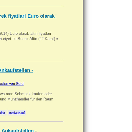
ek fiyatlari Euro olarak
14) Euro olarak altin fiyatlari
uriyet Iki Bucuk Altin (22 Karat) =
nkaufstellen -
aufen von Gold
n wo man Schmuck kaufen oder
, und Münzhändler für den Raum
dler
goldankauf
 Ankaufstellen -