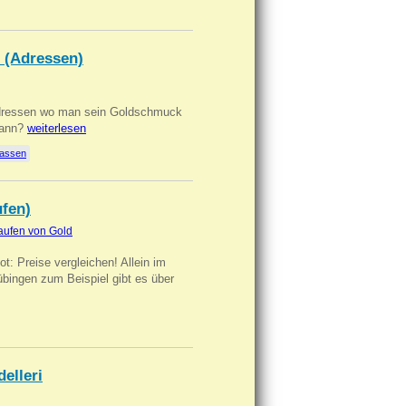
 (Adressen)
Adressen wo man sein Goldschmuck
kann?
weiterlesen
lassen
ufen)
aufen von Gold
t: Preise vergleichen! Allein im
übingen zum Beispiel gibt es über
delleri