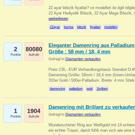
22 ayar bilezik fiyatlar? ve modelleri ile ilgili bilg
22 Ayar Hediyelik Bilezik, 22 Ayar Mega Bilezik
weiterlesen
22ayar
burma
bilezik
fiyatlari
modelleri
Eleganter Damenring aus Palladium 
2
80080
Größe : 58 mm / 18, 4 mm
Punkte
Aufrufe
Gefragt in
Diamanten verkaufen
Preis:135,- EUR Verhandlungsbasis Standort:D-85
Damenring Größe: 58mm / 18,4 mm (Innen-Umfang
333er Gold / 500er-Palladium. Breite: 4 mm Stä
damenring
palladium
gold
1brillant
Damenring mit Brillant zu verkaufe
1
1904
Gefragt in
Diamanten verkaufen
Punkte
Aufrufe
Wunderschöner Ring aus Weißgold mit 14 echten 
ein echter Traum, damit fühlt man sich wie eine kl