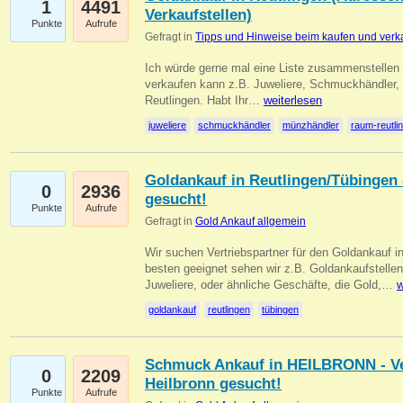
1
4491
Verkaufstellen)
Punkte
Aufrufe
Gefragt in
Tipps und Hinweise beim kaufen und verk
Ich würde gerne mal eine Liste zusammenstelle
verkaufen kann z.B. Juweliere, Schmuckhändler
Reutlingen. Habt Ihr…
weiterlesen
juweliere
schmuckhändler
münzhändler
raum-reutli
Goldankauf in Reutlingen/Tübingen 
0
2936
gesucht!
Punkte
Aufrufe
Gefragt in
Gold Ankauf allgemein
Wir suchen Vertriebspartner für den Goldankauf 
besten geeignet sehen wir z.B. Goldankaufstellen
Juweliere, oder ähnliche Geschäfte, die Gold,…
w
goldankauf
reutlingen
tübingen
Schmuck Ankauf in HEILBRONN - Ver
0
2209
Heilbronn gesucht!
Punkte
Aufrufe