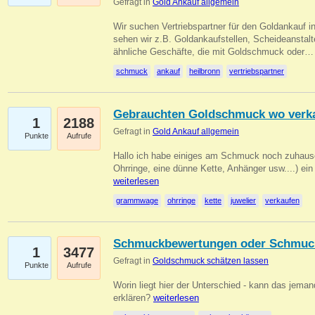
Gefragt in
Gold Ankauf allgemein
Wir suchen Vertriebspartner für den Goldankauf i
sehen wir z.B. Goldankaufstellen, Scheideanstalt
ähnliche Geschäfte, die mit Goldschmuck oder
schmuck
ankauf
heilbronn
vertriebspartner
Gebrauchten Goldschmuck wo verk
1
2188
Gefragt in
Gold Ankauf allgemein
Punkte
Aufrufe
Hallo ich habe einiges am Schmuck noch zuhause
Ohrringe, eine dünne Kette, Anhänger usw....) ei
weiterlesen
grammwage
ohrringe
kette
juwelier
verkaufen
Schmuckbewertungen oder Schmuc
1
3477
Gefragt in
Goldschmuck schätzen lassen
Punkte
Aufrufe
Worin liegt hier der Unterschied - kann das jeman
erklären?
weiterlesen