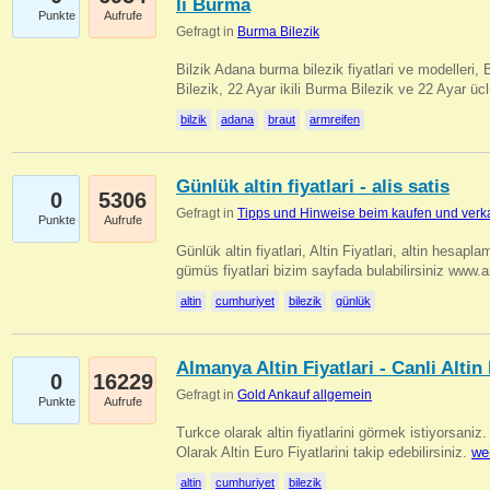
li Burma
Punkte
Aufrufe
Gefragt in
Burma Bilezik
Bilzik Adana burma bilezik fiyatlari ve modelleri, 
Bilezik, 22 Ayar ikili Burma Bilezik ve 22 Ayar 
bilzik
adana
braut
armreifen
Günlük altin fiyatlari - alis satis
0
5306
Gefragt in
Tipps und Hinweise beim kaufen und verk
Punkte
Aufrufe
Günlük altin fiyatlari, Altin Fiyatlari, altin hesapla
gümüs fiyatlari bizim sayfada bulabilirsiniz www.
altin
cumhuriyet
bilezik
günlük
Almanya Altin Fiyatlari - Canli Altin F
0
16229
Gefragt in
Gold Ankauf allgemein
Punkte
Aufrufe
Turkce olarak altin fiyatlarini görmek istiyorsaniz.
Olarak Altin Euro Fiyatlarini takip edebilirsiniz.
we
altin
cumhuriyet
bilezik