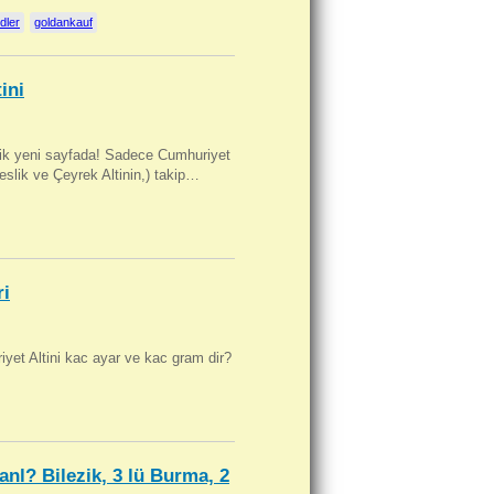
dler
goldankauf
ini
artik yeni sayfada! Sadece Cumhuriyet
Beslik ve Çeyrek Altinin,) takip…
ri
yet Altini kac ayar ve kac gram dir?
anl? Bilezik, 3 lü Burma, 2