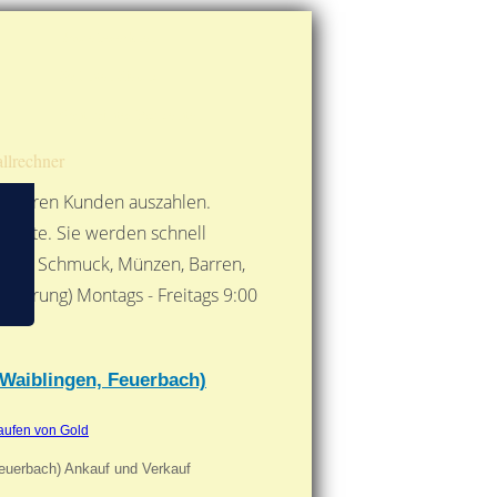
Route berechnen
So finden Sie uns
Gold mit der Post senden
llrechner
 unseren Kunden auszahlen.
ebote. Sie werden schnell
 Form: Schmuck, Münzen, Barren,
nbarung) Montags - Freitags 9:00
***
 Waiblingen, Feuerbach)
aufen von Gold
Feuerbach) Ankauf und Verkauf