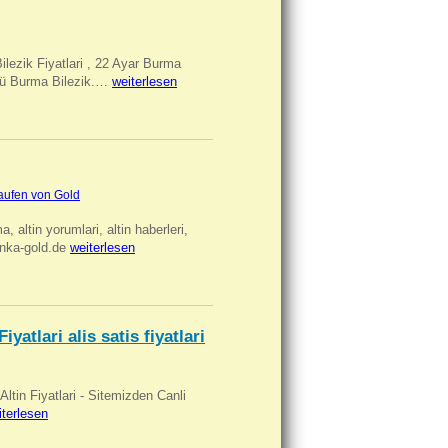
Bilezik Fiyatlari , 22 Ayar Burma
üclü Burma Bilezik.…
weiterlesen
aufen von Gold
ma, altin yorumlari, altin haberleri,
anka-gold.de
weiterlesen
iyatlari alis satis fiyatlari
 Altin Fiyatlari - Sitemizden Canli
iterlesen