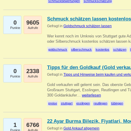
schmuckbewertungen
schmuckschätzung
Schmuck schätzen lassen kostenlos
0
9605
Gefragt in
Goldschmuck schätzen lassen
Punkte
Aufrufe
Wer kennt noch im Umkreis von Stuttgart gute 
oder Silberschmuck kostenlos schätzen lassen 
goldschmuck
silberschmuck
kostenlos
schätzen
Tipps für den Goldkauf (Gold verka
0
2338
Gefragt in
Tipps und Hinweise beim kaufen und verk
Punkte
Aufrufe
Gold verkaufen will gelernt sein. Das oberste Gebo
Großraum Stuttgart, Esslingen, Reutlingen und T
300 Goldankäufer…
weiterlesen
preise
stuttgart
esslingen
reutlingen
tübingen
22 Ayar Burma Bilezik, Fiyatlari, Mo
1
6766
Gefragt in
Gold Ankauf allgemein
Punkte
Aufrufe