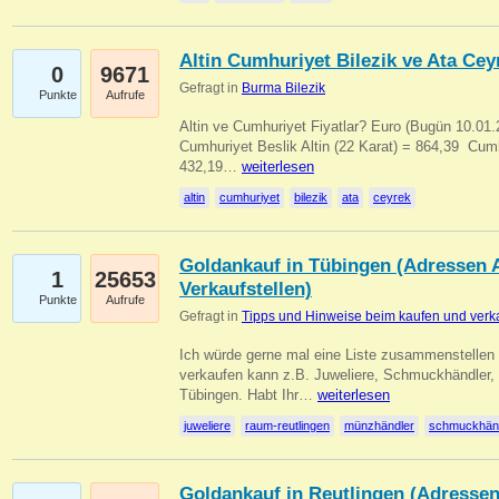
Altin Cumhuriyet Bilezik ve Ata Ceyr
0
9671
Gefragt in
Burma Bilezik
Punkte
Aufrufe
Altin ve Cumhuriyet Fiyatlar? Euro (Bugün 10.01.20
Cumhuriyet Beslik Altin (22 Karat) = 864,39  Cumh
432,19…
weiterlesen
altin
cumhuriyet
bilezik
ata
ceyrek
Goldankauf in Tübingen (Adressen A
1
25653
Verkaufstellen)
Punkte
Aufrufe
Gefragt in
Tipps und Hinweise beim kaufen und verk
Ich würde gerne mal eine Liste zusammenstelle
verkaufen kann z.B. Juweliere, Schmuckhändler
Tübingen. Habt Ihr…
weiterlesen
juweliere
raum-reutlingen
münzhändler
schmuckhän
Goldankauf in Reutlingen (Adressen