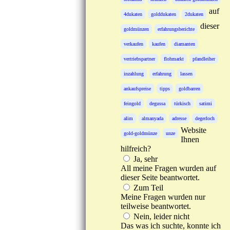
auf
4dukaten
golddukaten
2dukaten
dieser
goldmünzen
erfahrungsberichte
verkaufen
kaufen
diamanten
vertriebspartner
flohmarkt
pfandleiher
inzahlung
erfahrung
lassen
ankaufspreise
tipps
goldbarren
feingold
degussa
türkisch
satimi
alim
almanyada
adresse
degerloch
Website
gold-goldmünze
unze
Ihnen
hilfreich?
Ja, sehr
All meine Fragen wurden auf
dieser Seite beantwortet.
Zum Teil
Meine Fragen wurden nur
teilweise beantwortet.
Nein, leider nicht
Das was ich suchte, konnte ich