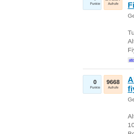
Fi
Punkte
Aufrufe
Ge
Tu
Al
Fi
alti
A
0
9668
f
Punkte
Aufrufe
Ge
Al
10
Be