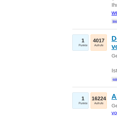
I
we
tip
D
1
4017
v
Punkte
Aufrufe
Ge
Is
gol
A
1
16224
Punkte
Aufrufe
Ge
vo