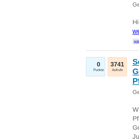
Ge
Hi
we
gol
S
0
3741
G
Punkte
Aufrufe
P
Ge
Wi
Pf
Go
Ju