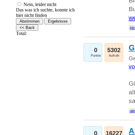
Bi
Nein, leider nicht
Bu
Das was ich suchte, konnte ich
hier nicht finden
we
bilz
Total:
G
0
5302
Punkte
Aufrufe
Ge
vo
Gü
al
sa
alti
A
0
16227