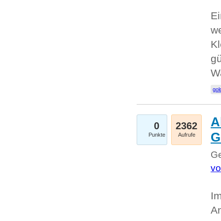
Ei
we
Kl
gü
W
gol
A
0
2362
G
Punkte
Aufrufe
Ge
vo
Im
An