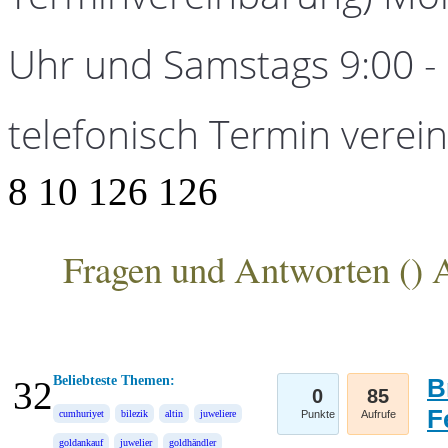
Uhr und Samstags 9:00 - 1
telefonisch Termin verei
8
10
126
126
Fragen und Antworten (
) 
ANKA Edelmetallhandelsgesellschaft mbH
Beliebteste Themen:
B
32
0
85
F
cumhuriyet
bilezik
altin
juweliere
Punkte
Aufrufe
goldankauf
juwelier
goldhändler