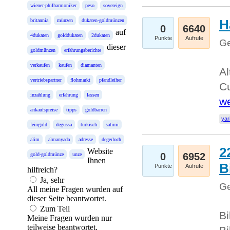
wiener-philharmoniker
peso
sovereign
H
britannia
münzen
dukaten-goldmünzen
0
6640
auf
4dukaten
golddukaten
2dukaten
Punkte
Aufrufe
Ge
dieser
goldmünzen
erfahrungsberichte
verkaufen
kaufen
diamanten
Al
vertriebspartner
flohmarkt
pfandleiher
Cu
inzahlung
erfahrung
lassen
we
ankaufspreise
tipps
goldbarren
yar
feingold
degussa
türkisch
satimi
alim
almanyada
adresse
degerloch
2
Website
0
6952
gold-goldmünze
unze
Ihnen
B
Punkte
Aufrufe
hilfreich?
Ja, sehr
Ge
All meine Fragen wurden auf
dieser Seite beantwortet.
Zum Teil
Bi
Meine Fragen wurden nur
teilweise beantwortet.