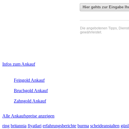
Die angebotenen Tipps, Dienste 
gewährleistet.
Haupt-
Laufend aktualisierte Ankaufspreise...
Infos zum Ankauf
Sidebar
Aktuelle Preise Heute:
(Primary)
Feingold Ankauf
2026-08-06 - 03:07:48
-
02:50
Bruchgold Ankauf
2026-08-06 - 03:07:48
-
02:50
Zahngold Ankauf
2026-08-06 - 03:07:48
-
02:50
Alle Ankaufspreise anzeigen
ring
britannia
fiyatlari
erfahrungsberichte
burma
scheideanstalten
gün