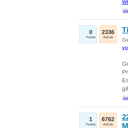
we
go
T
0
2336
Punkte
Aufrufe
Ge
vo
Go
Pr
Es
g
pre
2
1
6762
M
Punkte
Aufrufe