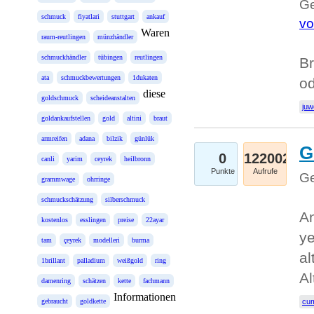
Ge
schmuck
fiyatlari
stuttgart
ankauf
vo
Waren
raum-reutlingen
münzhändler
schmuckhändler
tübingen
reutlingen
Br
ata
schmuckbewertungen
1dukaten
o
diese
goldschmuck
scheideanstalten
juw
goldankaufstellen
gold
altini
braut
armreifen
adana
bilzik
günlük
G
0
122002
canli
yarim
ceyrek
heilbronn
Punkte
Aufrufe
Ge
grammwage
ohrringe
schmuckschätzung
silberschmuck
An
kostenlos
esslingen
preise
22ayar
ye
tam
çeyrek
modelleri
burma
al
1brillant
palladium
weißgold
ring
Al
damenring
schätzen
kette
fachmann
Informationen
gebraucht
goldkette
cum