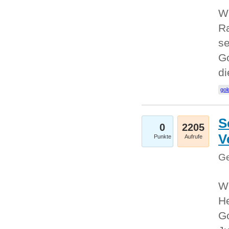
Wi
Ra
se
Go
d
gol
S
0
2205
V
Punkte
Aufrufe
Ge
Wi
He
Go