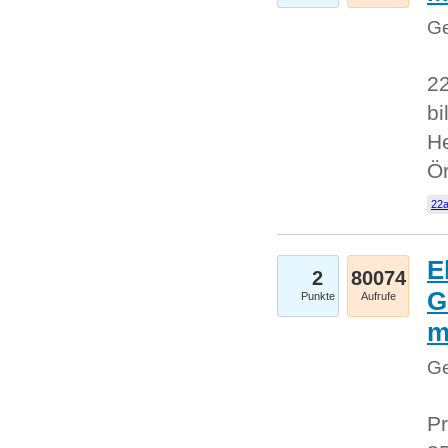
Ge
22
bi
He
Ö
22a
E
2
80074
G
Punkte
Aufrufe
Ge
Pr