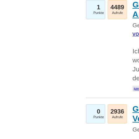
G
1
4489
A
Punkte
Aufrufe
Ge
vo
Ic
w
Ju
d
juw
G
0
2936
V
Punkte
Aufrufe
Ge