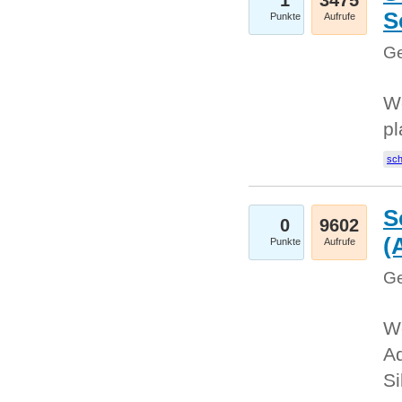
1
3475
S
Punkte
Aufrufe
Ge
Wo
pl
sc
S
0
9602
(
Punkte
Aufrufe
Ge
We
A
Si