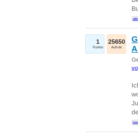
Bu
alti
G
1
25650
A
Punkte
Aufrufe
Ge
vo
Ic
w
Ju
d
juw