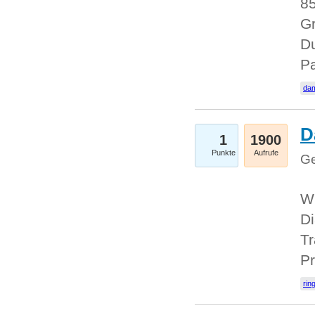
85
Gr
Du
Pa
dam
D
1
1900
Punkte
Aufrufe
Ge
W
Di
Tr
Pr
rin