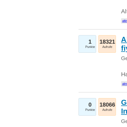
Al
alti
A
1
18321
fi
Punkte
Aufrufe
Ge
H
al
G
0
18066
I
Punkte
Aufrufe
Ge