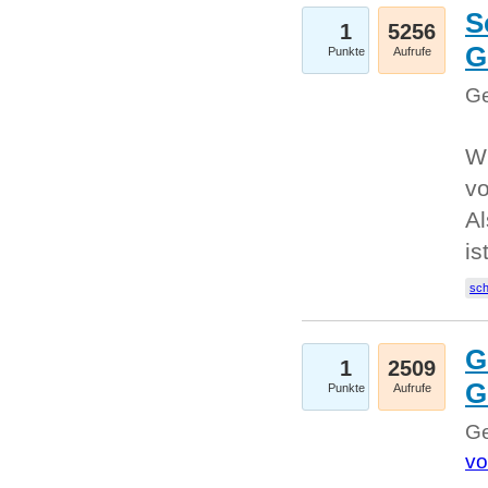
S
1
5256
G
Punkte
Aufrufe
Ge
W
v
Al
is
sc
G
1
2509
G
Punkte
Aufrufe
Ge
vo