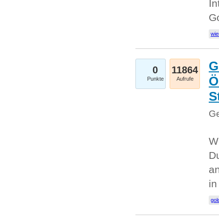
In
G
wie
G
0
11864
Ö
Punkte
Aufrufe
S
Ge
Wi
Du
an
i
gol