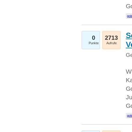
G
gol
S
0
2713
V
Punkte
Aufrufe
Ge
Wi
Ka
Go
Ju
G
gol