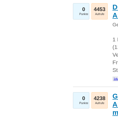
D
0
4453
A
Punkte
Aufrufe
Ge
1 
(
Ve
Fr
St
1du
G
0
4238
A
Punkte
Aufrufe
m