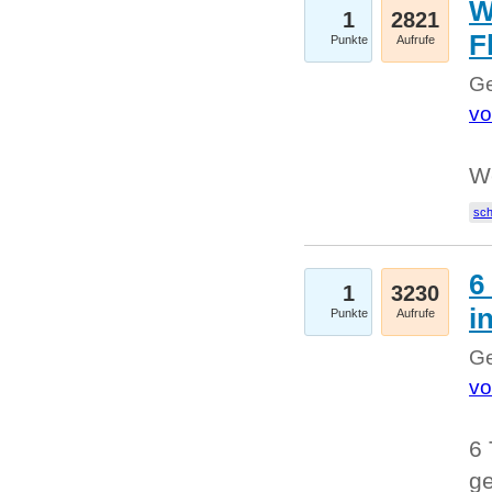
W
1
2821
F
Punkte
Aufrufe
Ge
vo
W
sc
6
1
3230
i
Punkte
Aufrufe
Ge
vo
6 
ge