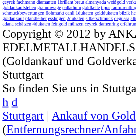
çeyrek
fachmann
diamanten
1brillant
braut
almanyada
weißgold
verk
goldankaufstellen
grammwage
palladium
goldkette
tipps
raum-reutlin
schmuckbewertungen
flohmarkt
canli
1dukaten
golddukaten
bilzik
he
goldankauf
pfandleiher
esslingen
2dukaten
silberschmuck
degussa
alt
adana
schätzen
4dukaten
feingold
münzen
ceyrek
damenring
erfahru
Copyright © 2012 by ANK
EDELMETALLHANDELS
(Goldankauf und Goldverka
Stuttgart
So finden Sie uns in Stuttg
h
d
Stuttgart
|
Ankauf von Gold 
(
Entfernungsrechner/Anfahr