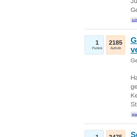
Ju
G
sc
G
1
2185
v
Punkte
Aufrufe
Ge
H
ge
Ke
S
gr
S