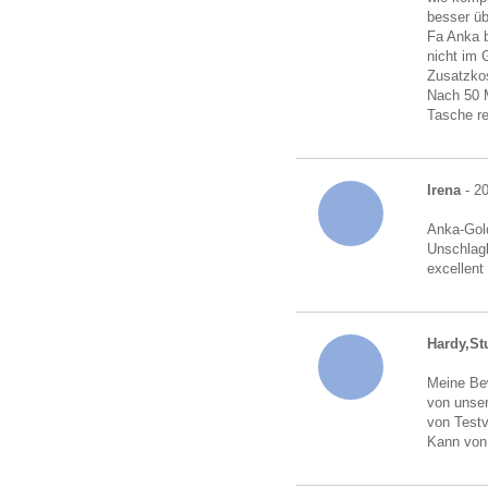
besser üb
Fa Anka b
nicht im 
Zusatzkos
Nach 50 M
Tasche r
Irena
- 2
Anka-Gold
Unschlagb
excellent
Hardy,Stu
Meine Bew
von unser
von Testv
Kann von