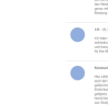
den Händl
genau neh
Beratung
J.K
- 18,
Ich habe 
aufmerksa
und trans
für Ihre 
Keramari
Hier zähl
auch der 
goldschmu
Ehrlichke
goldpreis
herzliche
aus Stutt