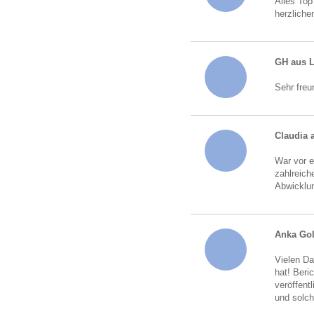
Alles Top
herzliche
GH aus 
Sehr freu
Claudia 
War vor e
zahlreich
Abwicklun
Anka Go
Vielen Da
hat! Beri
veröffent
und solch