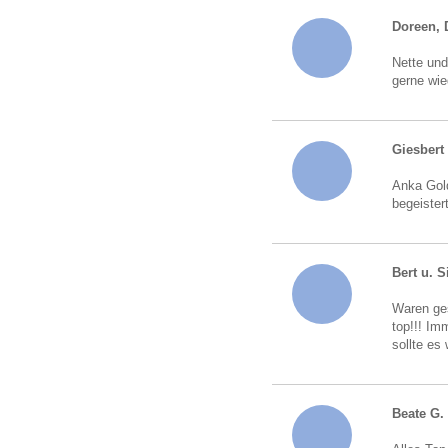
Doreen, 
Nette und
gerne wie
Giesbert
Anka Gold
begeister
Bert u. S
Waren ges
top!!! Im
sollte es
Beate G.