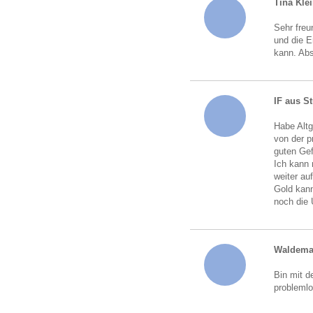
Tina Kle
Sehr freu
und die 
kann. Abs
IF aus St
Habe Altg
von der p
guten Gef
Ich kann 
weiter au
Gold kann
noch die
Waldema
Bin mit d
probleml