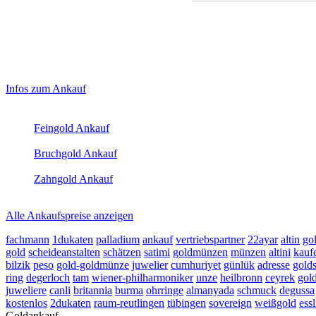
Haupt-
Laufend aktualisierte Ankaufspreise...
Infos zum Ankauf
Sidebar
Aktuelle Preise Heute:
(Primary)
Feingold Ankauf
2026-08-09 - 11:53:10
-
23:50
Bruchgold Ankauf
2026-08-09 - 11:53:10
-
23:50
Zahngold Ankauf
2026-08-09 - 11:53:10
-
23:50
Alle Ankaufspreise anzeigen
fachmann
1dukaten
palladium
ankauf
vertriebspartner
22ayar
altin
go
gold
scheideanstalten
schätzen
satimi
goldmünzen
münzen
altini
kauf
bilzik
peso
gold-goldmünze
juwelier
cumhuriyet
günlük
adresse
gold
ring
degerloch
tam
wiener-philharmoniker
unze
heilbronn
ceyrek
gold
juweliere
canli
britannia
burma
ohrringe
almanyada
schmuck
degussa
kostenlos
2dukaten
raum-reutlingen
tübingen
sovereign
weißgold
ess
Goldankauf