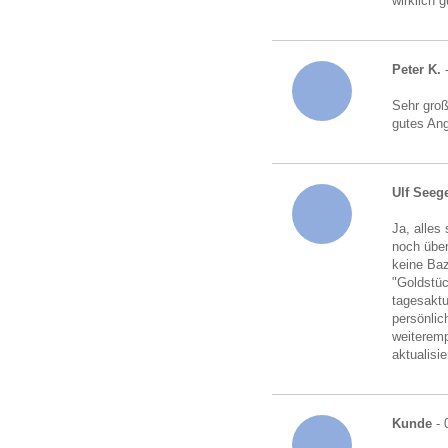
wirklich 
Peter K.
-
Sehr gro
gutes An
Ulf Seeg
Ja, alles
noch über
keine Baz
"Goldstü
tagesaktu
persönlic
weiteremp
aktualisi
Kunde
- 