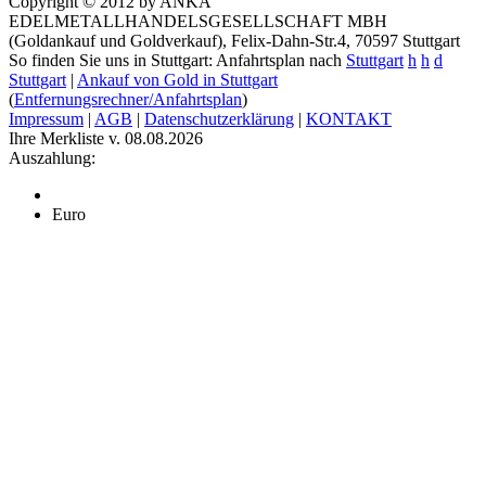
Copyright © 2012 by ANKA
EDELMETALLHANDELSGESELLSCHAFT MBH
(Goldankauf und Goldverkauf), Felix-Dahn-Str.4, 70597 Stuttgart
So finden Sie uns in Stuttgart: Anfahrtsplan nach
Stuttgart
h
h
d
Stuttgart
|
Ankauf von Gold in Stuttgart
(
Entfernungsrechner/Anfahrtsplan
)
Impressum
|
AGB
|
Datenschutzerklärung
|
KONTAKT
Ihre Merkliste v. 08.08.2026
Auszahlung:
Euro