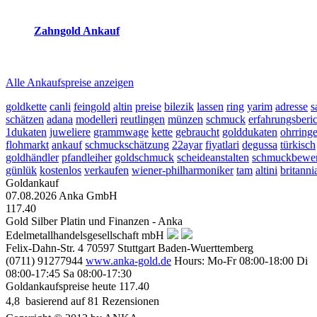
2026-08-08 - 19:06:11
-
23:50
Zahngold Ankauf
2026-08-08 - 19:06:11
-
23:50
Alle Ankaufspreise anzeigen
goldkette
canli
feingold
altin
preise
bilezik
lassen
ring
yarim
adresse
s
schätzen
adana
modelleri
reutlingen
münzen
schmuck
erfahrungsberi
1dukaten
juweliere
grammwage
kette
gebraucht
golddukaten
ohrring
flohmarkt
ankauf
schmuckschätzung
22ayar
fiyatlari
degussa
türkisch
goldhändler
pfandleiher
goldschmuck
scheideanstalten
schmuckbewer
günlük
kostenlos
verkaufen
wiener-philharmoniker
tam
altini
britanni
Goldankauf
07.08.2026
Anka GmbH
117.40
Gold Silber Platin und Finanzen - Anka
Edelmetallhandelsgesellschaft mbH
Felix-Dahn-Str. 4
70597
Stuttgart
Baden-Wuerttemberg
(0711) 91277944
www.anka-gold.de
Hours:
Mo-Fr 08:00-18:00
Di
08:00-17:45
Sa 08:00-17:30
Goldankaufspreise heute
117.40
4,8
 basierend auf
81
Rezensionen