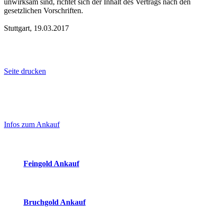
unwirksam sind, richtet sich der Inhalt des Vertrags nach den
gesetzlichen Vorschriften.
Stuttgart, 19.03.2017
Seite drucken
Laufend aktualisierte Ankaufspreise...
Haupt-
Sidebar
Infos zum Ankauf
(Primary)
Aktuelle Preise Heute:
Feingold Ankauf
2026-08-08 - 19:06:11
-
23:50
Bruchgold Ankauf