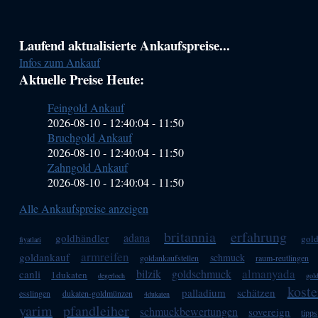
Haupt-
Laufend aktualisierte Ankaufspreise...
Infos zum Ankauf
Sidebar
Aktuelle Preise Heute:
(Primary)
Feingold Ankauf
2026-08-10 - 12:40:04
-
11:50
Bruchgold Ankauf
2026-08-10 - 12:40:04
-
11:50
Zahngold Ankauf
2026-08-10 - 12:40:04
-
11:50
Alle Ankaufspreise anzeigen
britannia
erfahrung
adana
goldhändler
gold
fiyatlari
armreifen
goldankauf
schmuck
goldankaufstellen
raum-reutlingen
almanyada
bilzik
goldschmuck
canli
1dukaten
degerloch
gol
koste
palladium
schätzen
esslingen
dukaten-goldmünzen
4dukaten
yarim
pfandleiher
schmuckbewertungen
sovereign
tipps