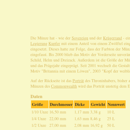
Die Münze hat - wie der
Sovereign
und der
Krügerrand
- ei
Legierung
Kupfer
mit einem Anteil von einem Zwölftel ein
eingesetzt. Dieses hatte zur Folge, dass der Farbton der M
eingefasst. Bis 2000 blieb das Motiv der Vorderseite unverä
Schild, Helm und Dreizack. Außerdem ist die Größe der M
und das Prägejahr eingeprägt. Seit 2001 wechselt die Gestal
Motiv "Britannia mit einem Löwen", 2003 "Kopf der weiblic
Auf der Rückseite ist das
Porträt
des Throninhabers, bisher 
Münzen des
Commonwealth
wird das Porträt unstetig dem E
Daten
Größe
Durchmesser
Dicke
Gewicht
Nennwert
1/10 Unze
16,50 mm
1,17 mm
3,38 g
10 Ł
1/4 Unze
22,00 mm
1,63 mm
8,46 g
25 Ł
1/2 Unze
27,00 mm
2,08 mm
16,92 g
50 Ł