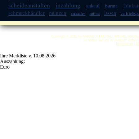
scheideanstalten
inzahlung
2dukat
ankauf
burma
schmuckhändler
münzen
lassen
vertriebsp
satimi
verkaufen
Copyright © 2012 by ANKA EDELMETALLHANDELSGESELLSC
So finden Sie uns in Stuttgart: Anfah
Impressum
|
A
Ihre Merkliste v. 10.08.2026
Auszahlung:
Euro