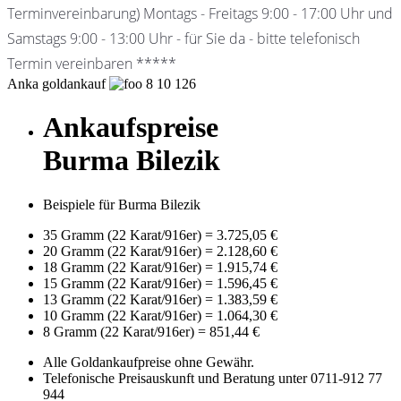
Terminvereinbarung) Montags - Freitags 9:00 - 17:00 Uhr und
Samstags 9:00 - 13:00 Uhr - für Sie da - bitte telefonisch
Termin vereinbaren *****
Anka goldankauf
8
10
126
Ankaufspreise
Burma Bilezik
Beispiele für Burma Bilezik
35 Gramm (22 Karat/916er)
=
3.725,05 €
20 Gramm (22 Karat/916er)
=
2.128,60 €
18 Gramm (22 Karat/916er)
=
1.915,74 €
15 Gramm (22 Karat/916er)
=
1.596,45 €
13 Gramm (22 Karat/916er)
=
1.383,59 €
10 Gramm (22 Karat/916er)
=
1.064,30 €
8 Gramm (22 Karat/916er)
=
851,44 €
Alle Goldankaufpreise ohne Gewähr.
Telefonische Preisauskunft und Beratung unter 0711-912 77
944