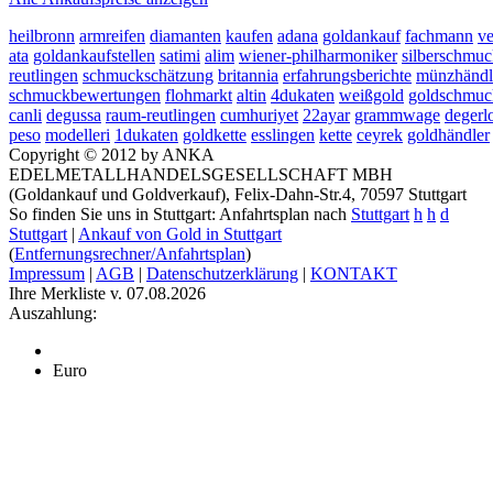
heilbronn
armreifen
diamanten
kaufen
adana
goldankauf
fachmann
ve
ata
goldankaufstellen
satimi
alim
wiener-philharmoniker
silberschmu
reutlingen
schmuckschätzung
britannia
erfahrungsberichte
münzhändl
schmuckbewertungen
flohmarkt
altin
4dukaten
weißgold
goldschmuc
canli
degussa
raum-reutlingen
cumhuriyet
22ayar
grammwage
degerl
peso
modelleri
1dukaten
goldkette
esslingen
kette
ceyrek
goldhändler
Copyright © 2012 by ANKA
EDELMETALLHANDELSGESELLSCHAFT MBH
(Goldankauf und Goldverkauf), Felix-Dahn-Str.4, 70597 Stuttgart
So finden Sie uns in Stuttgart: Anfahrtsplan nach
Stuttgart
h
h
d
Stuttgart
|
Ankauf von Gold in Stuttgart
(
Entfernungsrechner/Anfahrtsplan
)
Impressum
|
AGB
|
Datenschutzerklärung
|
KONTAKT
Ihre Merkliste v. 07.08.2026
Auszahlung:
Euro