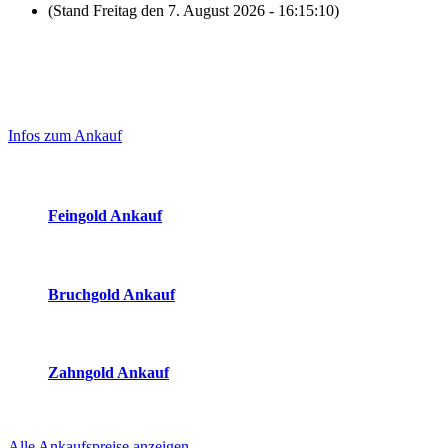
(Stand Freitag den 7. August 2026 - 16:15:10)
Laufend aktualisierte Ankaufspreise...
Haupt-
Sidebar
Infos zum Ankauf
(Primary)
Aktuelle Preise Heute:
Feingold Ankauf
2026-08-07 - 16:15:10
-
15:50
Bruchgold Ankauf
2026-08-07 - 16:15:10
-
15:50
Zahngold Ankauf
2026-08-07 - 16:15:10
-
15:50
Alle Ankaufspreise anzeigen