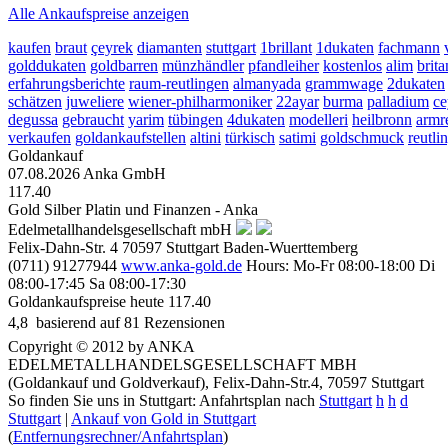
Alle Ankaufspreise anzeigen
kaufen
braut
çeyrek
diamanten
stuttgart
1brillant
1dukaten
fachmann
golddukaten
goldbarren
münzhändler
pfandleiher
kostenlos
alim
brita
erfahrungsberichte
raum-reutlingen
almanyada
grammwage
2dukaten
schätzen
juweliere
wiener-philharmoniker
22ayar
burma
palladium
ce
degussa
gebraucht
yarim
tübingen
4dukaten
modelleri
heilbronn
armr
verkaufen
goldankaufstellen
altini
türkisch
satimi
goldschmuck
reutli
Goldankauf
07.08.2026
Anka GmbH
117.40
Gold Silber Platin und Finanzen - Anka
Edelmetallhandelsgesellschaft mbH
Felix-Dahn-Str. 4
70597
Stuttgart
Baden-Wuerttemberg
(0711) 91277944
www.anka-gold.de
Hours:
Mo-Fr 08:00-18:00
Di
08:00-17:45
Sa 08:00-17:30
Goldankaufspreise heute
117.40
4,8
 basierend auf
81
Rezensionen
Copyright © 2012 by ANKA
EDELMETALLHANDELSGESELLSCHAFT MBH
(Goldankauf und Goldverkauf), Felix-Dahn-Str.4, 70597 Stuttgart
So finden Sie uns in Stuttgart: Anfahrtsplan nach
Stuttgart
h
h
d
Stuttgart
|
Ankauf von Gold in Stuttgart
(
Entfernungsrechner/Anfahrtsplan
)