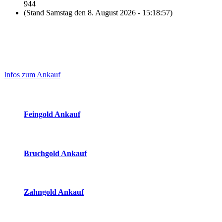
944
(Stand Samstag den 8. August 2026 - 15:18:57)
Laufend aktualisierte Ankaufspreise...
Haupt-
Sidebar
Infos zum Ankauf
(Primary)
Aktuelle Preise Heute:
Feingold Ankauf
2026-08-08 - 15:18:57
-
23:50
Bruchgold Ankauf
2026-08-08 - 15:18:57
-
23:50
Zahngold Ankauf
2026-08-08 - 15:18:57
-
23:50