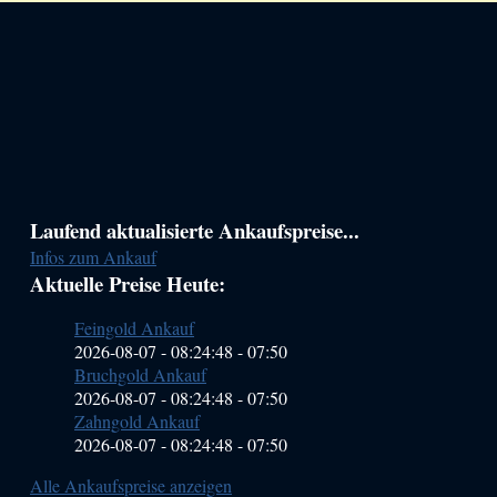
Haupt-
Laufend aktualisierte Ankaufspreise...
Infos zum Ankauf
Sidebar
Aktuelle Preise Heute:
(Primary)
Feingold Ankauf
2026-08-07 - 08:24:48
-
07:50
Bruchgold Ankauf
2026-08-07 - 08:24:48
-
07:50
Zahngold Ankauf
2026-08-07 - 08:24:48
-
07:50
Alle Ankaufspreise anzeigen