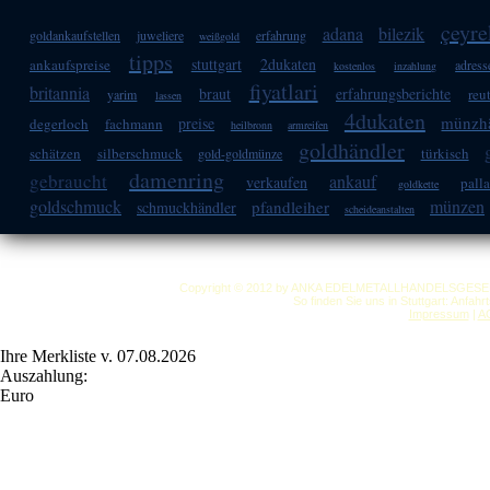
çeyre
adana
bilezik
goldankaufstellen
juweliere
erfahrung
weißgold
tipps
stuttgart
2dukaten
ankaufspreise
adress
kostenlos
inzahlung
fiyatlari
britannia
braut
erfahrungsberichte
reu
yarim
lassen
4dukaten
münzh
preise
degerloch
fachmann
heilbronn
armreifen
goldhändler
schätzen
silberschmuck
türkisch
gold-goldmünze
damenring
gebraucht
ankauf
verkaufen
pall
goldkette
goldschmuck
münzen
pfandleiher
schmuckhändler
scheideanstalten
Copyright © 2012 by ANKA EDELMETALLHANDELSGESELLSC
So finden Sie uns in Stuttgart: Anfah
Impressum
|
A
Ihre Merkliste v. 07.08.2026
Auszahlung:
Euro