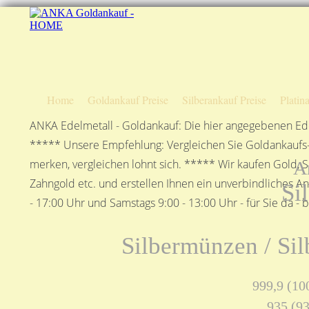
Home
Goldankauf Preise
Silberankauf Preise
Platin
ANKA Edelmetall - Goldankauf: Die hier angegebenen Ede
***** Unsere Empfehlung: Vergleichen Sie Goldankaufs-P
merken, vergleichen lohnt sich. ***** Wir kaufen Gold, S
A
Zahngold etc. und erstellen Ihnen ein unverbindliches A
Si
- 17:00 Uhr und Samstags 9:00 - 13:00 Uhr - für Sie da - 
Silbermünzen / Sil
999,9 (100
935 (93