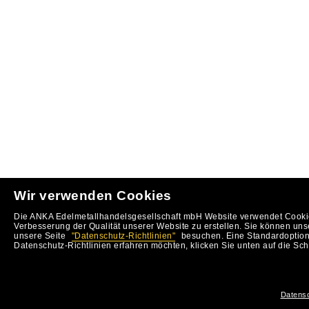
Wir verwenden Cookies
Die ANKA Edelmetallhandelsgesellschaft mbH Website verwendet Cookie
Verbesserung der Qualität unserer Website zu erstellen. Sie können uns
unsere Seite
"Datenschutz-Richtlinien"
besuchen. Eine Standardoption 
Datenschutz-Richtlinien erfahren möchten, klicken Sie unten auf die Sch
Datensc