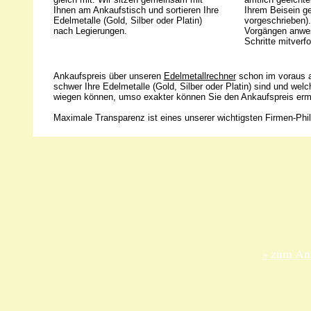
Ihnen am Ankaufstisch und sortieren Ihre
Ihrem Beisein g
Edelmetalle (Gold, Silber oder Platin)
vorgeschrieben).
nach Legierungen.
Vorgängen anwes
Schritte mitverfo
Ankaufspreis über unseren
Edelmetallrechner
schon im voraus a
schwer Ihre Edelmetalle (Gold, Silber oder Platin) sind und wel
wiegen können, umso exakter können Sie den Ankaufspreis ermi
Maximale Transparenz ist eines unserer wichtigsten Firmen-Phil
Unsere 
ANKA Ede
gesellsch
Felix-Dah
70597 Stu
» zum Anf