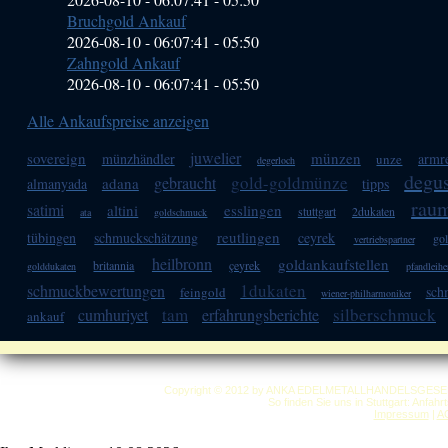
Bruchgold Ankauf
2026-08-10 - 06:07:41
-
05:50
Zahngold Ankauf
2026-08-10 - 06:07:41
-
05:50
Alle Ankaufspreise anzeigen
juwelier
sovereign
münzen
münzhändler
armr
unze
degerloch
degu
gold-goldmünze
gebraucht
adana
almanyada
tipps
raum
satimi
altini
esslingen
stuttgart
2dukaten
ata
goldschmuck
reutlingen
tübingen
schmuckschätzung
ceyrek
go
vertriebspartner
heilbronn
goldankaufstellen
britannia
çeyrek
golddukaten
pfandleihe
1dukaten
schmuckbewertungen
sch
feingold
wiener-philharmoniker
tam
silberschmuck
cumhuriyet
erfahrungsberichte
ankauf
Copyright © 2012 by ANKA EDELMETALLHANDELSGESELLSC
So finden Sie uns in Stuttgart: Anfah
Impressum
|
A